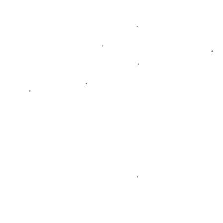
家隊處子球馬丁內斯絕平.