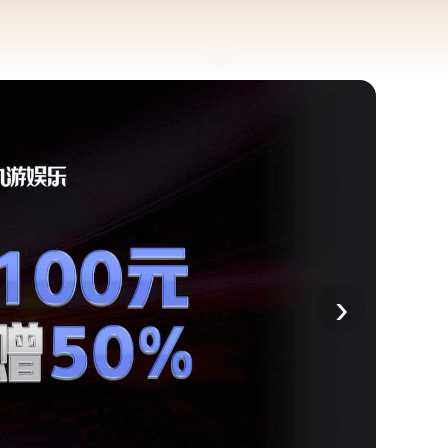
新闻中心
联系方式