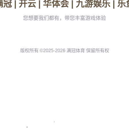
仅在技战术上精心准备，还在文化氛围和球迷体验上开放创
场纪念球衣，同时，600名公益代表在看台上注入了一股活
为球员留下难忘的回忆，也为观众和球迷创造了共鸣的平台。
不仅是对他的致敬，更是对球队精神和文化的传播。如此用