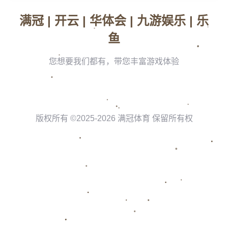
员时并没有一个完全明确的标准流程，尤其涉及到合同终止条
款的执行。这样的事件并非个例，反映出西甲俱乐部在这方面
的潜在管理漏洞。
**西甲劳资状况：案例与影响**
除了巴萨与塞蒂恩的案例，西甲联赛中还有其他例子值得关