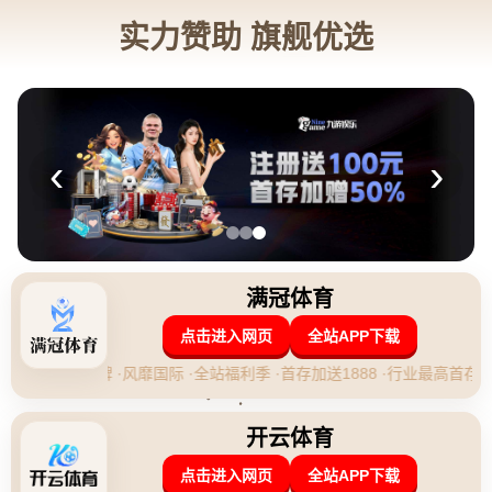
新闻中心
NEWS
巴薩與塞蒂恩陷入勞資糾紛 西甲勞資狀況普遍值得
關註.
时间：2026-08-09 05:00:23