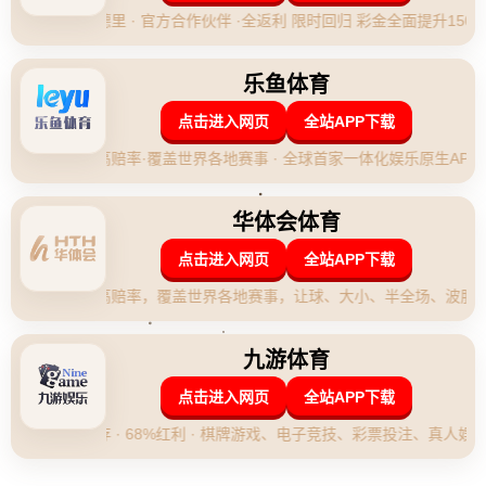
**巴萨与塞蒂恩陷入劳资纠纷 西甲劳资状况普遍值得关注**
在足球界，劳动纠纷并不新鲜，但当巴萨这样的大俱乐部与其
前教练塞蒂恩陷入劳资纠纷时，却引发了外界对西甲劳资状况
的极大关注。这一纠纷不仅关乎双方的经济利益，也揭示了西
甲联盟中一些潜在的结构性问题。深入理解这一事件，或许可
以为其他俱樂部提供参考。
**前言**
近期，*西班牙足球俱乐部巴塞罗那与前教练塞蒂恩之间的劳资
纠纷*，不仅引发了公众对俱乐部管理的关注，也让人们对西甲
整体劳资关系产生疑虑。对于任何组织来说，劳动力是其核心
资产，而在竞争激烈的足球界，同样的不稳定性可能带来巨大
的经营风险。
**背景分析**
在2020年，巴萨在赛季中途解雇了塞蒂恩，并未立即全额支付
其合同补偿。*合同纠纷*的爆发，使得塞蒂恩选择通过法律途
径寻求解决方案。这一事件揭示了足球俱乐部在解雇教练或球